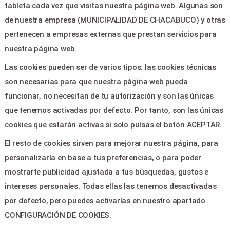
tableta cada vez que visitas nuestra página web. Algunas son
Botón de arrepentimiento
de nuestra empresa (MUNICIPALIDAD DE CHACABUCO) y otras
pertenecen a empresas externas que prestan servicios para
CONTACTO
nuestra página web.
Las cookies pueden ser de varios tipos: las cookies técnicas
RECONQUISTA 26 -
CHACABUCO 6740
son necesarias para que nuestra página web pueda
funcionar, no necesitan de tu autorización y son las únicas
que tenemos activadas por defecto. Por tanto, son las únicas
prensateatroitaliano@gmail.com
cookies que estarán activas si solo pulsas el botón ACEPTAR.
02352 47-0300
El resto de cookies sirven para mejorar nuestra página, para
personalizarla en base a tus preferencias, o para poder
mostrarte publicidad ajustada a tus búsquedas, gustos e
intereses personales. Todas ellas las tenemos desactivadas
por defecto, pero puedes activarlas en nuestro apartado
CONFIGURACIÓN DE COOKIES.